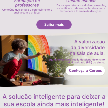
Formação de
Gestão escolar
professores
Dados que retratam a dinâmica escolar,
especificam o desempenho do aluno e
Conteúdo que amplia o conhecimento e
favorecem a tomada de decições.
ensina com a prática.
Saiba mais
A valorização
da diversidade
na sala de aula.
Equidade na construção do plano de ensino
individualizado (PEI) do aluno.
Conheça a Cereus
A solução inteligente para deixar a
sua escola ainda mais inteligente!