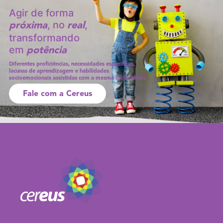
Agir de forma
, no
,
próxima
real
transformando
em
potência
Diferentes proficiências, necessidades específicas,
lacunas de aprendizagem e habilidades
socioemocionais assistidas com a mesma consistência.
Fale com a Cereus